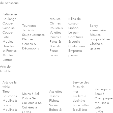
de pâtisserie
Patisserie-
Boulange
Moules
Billes de
Coupe-
Chiffres
cuisson
Tourtières
Spray
Génoise
Rouleaux
Siphon
Tamis &
alimentaire
Coupe-
Volettes
Le pain
Saupoudreuses
Moules
Pâte
Pinces à
Confitures
Plaques
compostables
Moules
Pates &
& coulis
Cercles &
Cloche a
Douilles
Biscuits
Chalumeau
Découpoirs
gateau
et Poches
Pique-
Emportes-
Moules
pates
pièces
Lettres
Arts de
la table
Arts de la
Service des
table
fruits de
Ramequins
Tires-
Assiettes
mer
Mains à Sel
Seau à
Bouchons
Tasses
Cuillère à
Pots à Sel
Champagne
Moulins à
Pichets
absinthe
Cuillères à Sel
Moulins à
Poivre
Sucrier
Fourchettes
Cuillères à
cafe
Moulins à
Boites &
& cuillères
Olives
Buffet