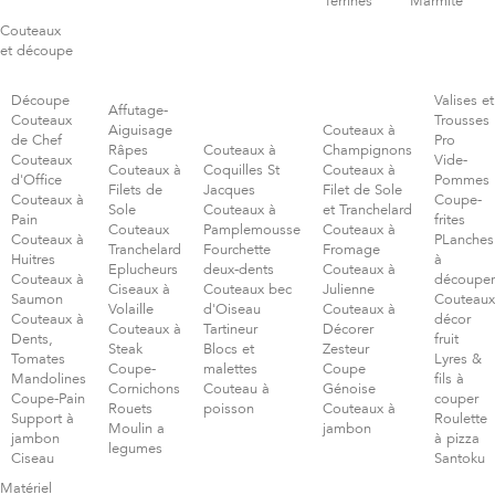
Terrines
Marmite
Couteaux
et découpe
Découpe
Valises et
Affutage-
Couteaux
Trousses
Aiguisage
Couteaux à
de Chef
Pro
Râpes
Couteaux à
Champignons
Couteaux
Vide-
Couteaux à
Coquilles St
Couteaux à
d'Office
Pommes
Filets de
Jacques
Filet de Sole
Couteaux à
Coupe-
Sole
Couteaux à
et Tranchelard
Pain
frites
Couteaux
Pamplemousse
Couteaux à
Couteaux à
PLanches
Tranchelard
Fourchette
Fromage
Huitres
à
Eplucheurs
deux-dents
Couteaux à
Couteaux à
découper
Ciseaux à
Couteaux bec
Julienne
Saumon
Couteaux
Volaille
d'Oiseau
Couteaux à
Couteaux à
décor
Couteaux à
Tartineur
Décorer
Dents,
fruit
Steak
Blocs et
Zesteur
Tomates
Lyres &
Coupe-
malettes
Coupe
Mandolines
fils à
Cornichons
Couteau à
Génoise
Coupe-Pain
couper
Rouets
poisson
Couteaux à
Support à
Roulette
Moulin a
jambon
jambon
à pizza
legumes
Ciseau
Santoku
Matériel