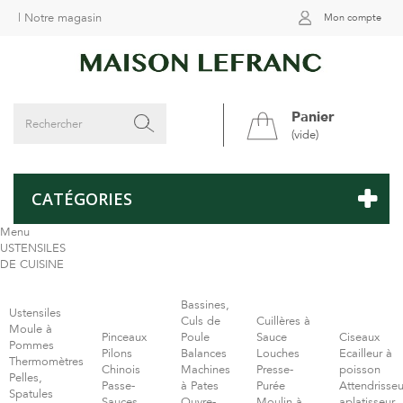
|
Notre magasin
Mon compte
Panier
(vide)
CATÉGORIES
Menu
USTENSILES
DE CUISINE
Bassines,
Ustensiles
Culs de
Cuillères à
Moule à
Pinceaux
Poule
Sauce
Ciseaux
Pommes
Pilons
Balances
Louches
Ecailleur à
Thermomètres
Chinois
Machines
Presse-
poisson
Pelles,
Passe-
à Pates
Purée
Attendrisseu
Spatules
Sauces
Ouvre-
Moulin à
aplatisseur