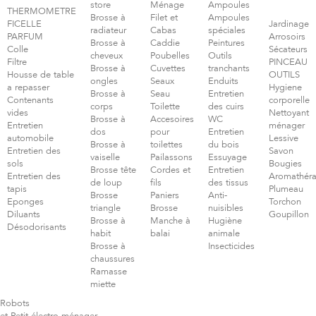
store
Ménage
Ampoules
THERMOMETRE
Brosse à
Filet et
Ampoules
FICELLE
Jardinage
radiateur
Cabas
spéciales
PARFUM
Arrosoirs
Brosse à
Caddie
Peintures
Colle
Sécateurs
cheveux
Poubelles
Outils
Filtre
PINCEAU
Brosse à
Cuvettes
tranchants
Housse de table
OUTILS
ongles
Seaux
Enduits
a repasser
Hygiene
Brosse à
Seau
Entretien
Contenants
corporelle
corps
Toilette
des cuirs
vides
Nettoyant
Brosse à
Accesoires
WC
Entretien
ménager
dos
pour
Entretien
automobile
Lessive
Brosse à
toilettes
du bois
Entretien des
Savon
vaiselle
Pailassons
Essuyage
sols
Bougies
Brosse tête
Cordes et
Entretien
Entretien des
Aromathéra
de loup
fils
des tissus
tapis
Plumeau
Brosse
Paniers
Anti-
Eponges
Torchon
triangle
Brosse
nuisibles
Diluants
Goupillon
Brosse à
Manche à
Hugiène
Désodorisants
habit
balai
animale
Brosse à
Insecticides
chaussures
Ramasse
miette
Robots