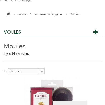
et Petit électro-ménager
>
Cuisine
>
Patisserie-Boulangerie
>
Moules
MOULES
Moules
Il y a 14 produits.
Tri
De A à Z