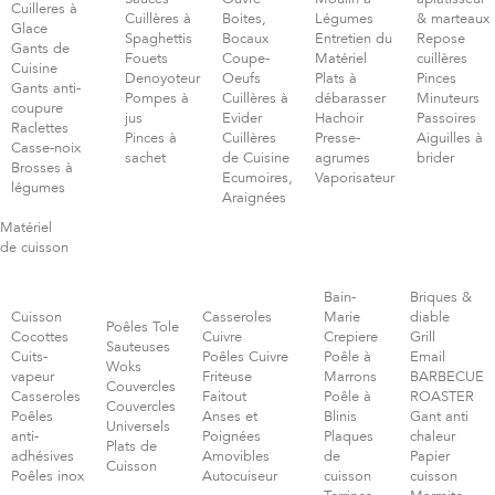
Cuilleres à
Cuillères à
Boites,
Légumes
& marteaux
Glace
Spaghettis
Bocaux
Entretien du
Repose
Gants de
Fouets
Coupe-
Matériel
cuillères
Cuisine
Denoyoteur
Oeufs
Plats à
Pinces
Gants anti-
Pompes à
Cuillères à
débarasser
Minuteurs
coupure
jus
Evider
Hachoir
Passoires
Raclettes
Pinces à
Cuillères
Presse-
Aiguilles à
Casse-noix
sachet
de Cuisine
agrumes
brider
Brosses à
Ecumoires,
Vaporisateur
légumes
Araignées
Matériel
de cuisson
Bain-
Briques &
Cuisson
Casseroles
Marie
diable
Poêles Tole
Cocottes
Cuivre
Crepiere
Grill
Sauteuses
Cuits-
Poêles Cuivre
Poêle à
Email
Woks
vapeur
Friteuse
Marrons
BARBECUE
Couvercles
Casseroles
Faitout
Poêle à
ROASTER
Couvercles
Poêles
Anses et
Blinis
Gant anti
Universels
anti-
Poignées
Plaques
chaleur
Plats de
adhésives
Amovibles
de
Papier
Cuisson
Poêles inox
Autocuiseur
cuisson
cuisson