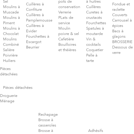
Sel
pots de
à huitres
Cuillères à
Fondue et
Moulins à
conservation
Cuillères
Confiture
raclette
Muscade
Verrerie
Curetes à
Cuillères à
Couverts
Moulins à
PLats de
crustacés
Pamplemousse
Carrousel à
Piment
service
Fourchettes
Cuillères à
épices
Moulins à
Moulin
Spatules à
Evider
Bacs à
Chocolat
poivre & sel
moutarde
Fourchettes à
glaçons
Moulins
Cafetière
Vin &
Escargot
BROSSERIE
Combiné
Bouilloires
cocktails
Beurrier
Dessous de
Salière
et théières
Coquetier
verre
Poivrière
Pelle à
Huiliers
tarte
Pièces
détachées
Pièces détachées
Droguerie
Ménage
Rechapage
Brosse à
casseroles
Brosse à
Adhésifs