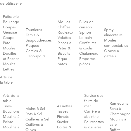
de pâtisserie
Patisserie-
Boulange
Moules
Billes de
Coupe-
Chiffres
cuisson
Tourtières
Spray
Génoise
Rouleaux
Siphon
Tamis &
alimentaire
Coupe-
Volettes
Le pain
Saupoudreuses
Moules
Pâte
Pinces à
Confitures
Plaques
compostables
Moules
Pates &
& coulis
Cercles &
Cloche a
Douilles
Biscuits
Chalumeau
Découpoirs
gateau
et Poches
Pique-
Emportes-
Moules
pates
pièces
Lettres
Arts de
la table
Arts de la
Service des
table
fruits de
Ramequins
Tires-
Assiettes
mer
Mains à Sel
Seau à
Bouchons
Tasses
Cuillère à
Pots à Sel
Champagne
Moulins à
Pichets
absinthe
Cuillères à Sel
Moulins à
Poivre
Sucrier
Fourchettes
Cuillères à
cafe
Moulins à
Boites &
& cuillères
Olives
Buffet