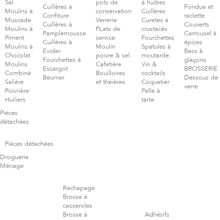
Sel
pots de
à huitres
Cuillères à
Fondue et
Moulins à
conservation
Cuillères
Confiture
raclette
Muscade
Verrerie
Curetes à
Cuillères à
Couverts
Moulins à
PLats de
crustacés
Pamplemousse
Carrousel à
Piment
service
Fourchettes
Cuillères à
épices
Moulins à
Moulin
Spatules à
Evider
Bacs à
Chocolat
poivre & sel
moutarde
Fourchettes à
glaçons
Moulins
Cafetière
Vin &
Escargot
BROSSERIE
Combiné
Bouilloires
cocktails
Beurrier
Dessous de
Salière
et théières
Coquetier
verre
Poivrière
Pelle à
Huiliers
tarte
Pièces
détachées
Pièces détachées
Droguerie
Ménage
Rechapage
Brosse à
casseroles
Brosse à
Adhésifs