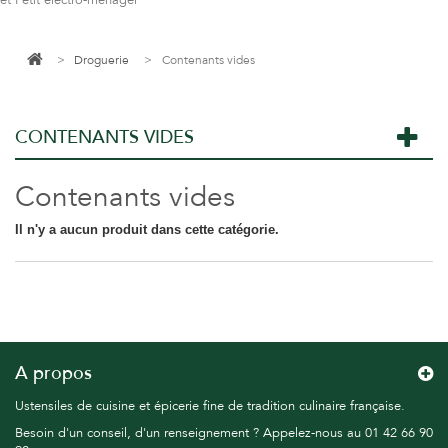
et Petit électro-ménager
>
Droguerie
>
Contenants vides
CONTENANTS VIDES
Contenants vides
Il n'y a aucun produit dans cette catégorie.
A propos
Ustensiles de cuisine et épicerie fine de tradition culinaire française.
Besoin d'un conseil, d'un renseignement ? Appelez-nous au 01 42 66 90