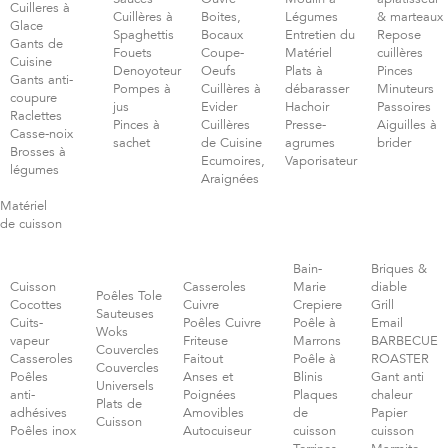
Cuilleres à
Cuillères à
Boites,
Légumes
& marteaux
Glace
Spaghettis
Bocaux
Entretien du
Repose
Gants de
Fouets
Coupe-
Matériel
cuillères
Cuisine
Denoyoteur
Oeufs
Plats à
Pinces
Gants anti-
Pompes à
Cuillères à
débarasser
Minuteurs
coupure
jus
Evider
Hachoir
Passoires
Raclettes
Pinces à
Cuillères
Presse-
Aiguilles à
Casse-noix
sachet
de Cuisine
agrumes
brider
Brosses à
Ecumoires,
Vaporisateur
légumes
Araignées
Matériel
de cuisson
Bain-
Briques &
Cuisson
Casseroles
Marie
diable
Poêles Tole
Cocottes
Cuivre
Crepiere
Grill
Sauteuses
Cuits-
Poêles Cuivre
Poêle à
Email
Woks
vapeur
Friteuse
Marrons
BARBECUE
Couvercles
Casseroles
Faitout
Poêle à
ROASTER
Couvercles
Poêles
Anses et
Blinis
Gant anti
Universels
anti-
Poignées
Plaques
chaleur
Plats de
adhésives
Amovibles
de
Papier
Cuisson
Poêles inox
Autocuiseur
cuisson
cuisson