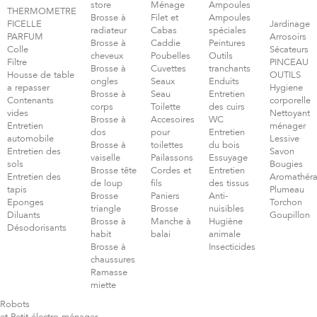
store
Ménage
Ampoules
THERMOMETRE
Brosse à
Filet et
Ampoules
FICELLE
Jardinage
radiateur
Cabas
spéciales
PARFUM
Arrosoirs
Brosse à
Caddie
Peintures
Colle
Sécateurs
cheveux
Poubelles
Outils
Filtre
PINCEAU
Brosse à
Cuvettes
tranchants
Housse de table
OUTILS
ongles
Seaux
Enduits
a repasser
Hygiene
Brosse à
Seau
Entretien
Contenants
corporelle
corps
Toilette
des cuirs
vides
Nettoyant
Brosse à
Accesoires
WC
Entretien
ménager
dos
pour
Entretien
automobile
Lessive
Brosse à
toilettes
du bois
Entretien des
Savon
vaiselle
Pailassons
Essuyage
sols
Bougies
Brosse tête
Cordes et
Entretien
Entretien des
Aromathéra
de loup
fils
des tissus
tapis
Plumeau
Brosse
Paniers
Anti-
Eponges
Torchon
triangle
Brosse
nuisibles
Diluants
Goupillon
Brosse à
Manche à
Hugiène
Désodorisants
habit
balai
animale
Brosse à
Insecticides
chaussures
Ramasse
miette
Robots