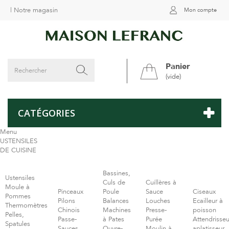
|
Notre magasin
Mon compte
Panier
(vide)
CATÉGORIES
Menu
USTENSILES
DE CUISINE
Bassines,
Ustensiles
Culs de
Cuillères à
Moule à
Pinceaux
Poule
Sauce
Ciseaux
Pommes
Pilons
Balances
Louches
Ecailleur à
Thermomètres
Chinois
Machines
Presse-
poisson
Pelles,
Passe-
à Pates
Purée
Attendrisseu
Spatules
Sauces
Ouvre-
Moulin à
aplatisseur