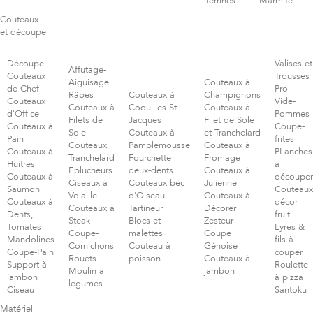
Terrines
Marmite
Couteaux
et découpe
Découpe
Valises et
Affutage-
Couteaux
Trousses
Aiguisage
Couteaux à
de Chef
Pro
Râpes
Couteaux à
Champignons
Couteaux
Vide-
Couteaux à
Coquilles St
Couteaux à
d'Office
Pommes
Filets de
Jacques
Filet de Sole
Couteaux à
Coupe-
Sole
Couteaux à
et Tranchelard
Pain
frites
Couteaux
Pamplemousse
Couteaux à
Couteaux à
PLanches
Tranchelard
Fourchette
Fromage
Huitres
à
Eplucheurs
deux-dents
Couteaux à
Couteaux à
découper
Ciseaux à
Couteaux bec
Julienne
Saumon
Couteaux
Volaille
d'Oiseau
Couteaux à
Couteaux à
décor
Couteaux à
Tartineur
Décorer
Dents,
fruit
Steak
Blocs et
Zesteur
Tomates
Lyres &
Coupe-
malettes
Coupe
Mandolines
fils à
Cornichons
Couteau à
Génoise
Coupe-Pain
couper
Rouets
poisson
Couteaux à
Support à
Roulette
Moulin a
jambon
jambon
à pizza
legumes
Ciseau
Santoku
Matériel