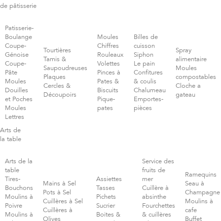
de pâtisserie
Patisserie-
Boulange
Moules
Billes de
Coupe-
Chiffres
cuisson
Tourtières
Spray
Génoise
Rouleaux
Siphon
Tamis &
alimentaire
Coupe-
Volettes
Le pain
Saupoudreuses
Moules
Pâte
Pinces à
Confitures
Plaques
compostables
Moules
Pates &
& coulis
Cercles &
Cloche a
Douilles
Biscuits
Chalumeau
Découpoirs
gateau
et Poches
Pique-
Emportes-
Moules
pates
pièces
Lettres
Arts de
la table
Arts de la
Service des
table
fruits de
Ramequins
Tires-
Assiettes
mer
Mains à Sel
Seau à
Bouchons
Tasses
Cuillère à
Pots à Sel
Champagne
Moulins à
Pichets
absinthe
Cuillères à Sel
Moulins à
Poivre
Sucrier
Fourchettes
Cuillères à
cafe
Moulins à
Boites &
& cuillères
Olives
Buffet