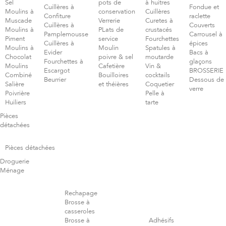
Sel
pots de
à huitres
Cuillères à
Fondue et
Moulins à
conservation
Cuillères
Confiture
raclette
Muscade
Verrerie
Curetes à
Cuillères à
Couverts
Moulins à
PLats de
crustacés
Pamplemousse
Carrousel à
Piment
service
Fourchettes
Cuillères à
épices
Moulins à
Moulin
Spatules à
Evider
Bacs à
Chocolat
poivre & sel
moutarde
Fourchettes à
glaçons
Moulins
Cafetière
Vin &
Escargot
BROSSERIE
Combiné
Bouilloires
cocktails
Beurrier
Dessous de
Salière
et théières
Coquetier
verre
Poivrière
Pelle à
Huiliers
tarte
Pièces
détachées
Pièces détachées
Droguerie
Ménage
Rechapage
Brosse à
casseroles
Brosse à
Adhésifs