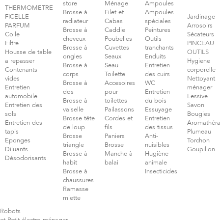
store
Ménage
Ampoules
THERMOMETRE
Brosse à
Filet et
Ampoules
FICELLE
Jardinage
radiateur
Cabas
spéciales
PARFUM
Arrosoirs
Brosse à
Caddie
Peintures
Colle
Sécateurs
cheveux
Poubelles
Outils
Filtre
PINCEAU
Brosse à
Cuvettes
tranchants
Housse de table
OUTILS
ongles
Seaux
Enduits
a repasser
Hygiene
Brosse à
Seau
Entretien
Contenants
corporelle
corps
Toilette
des cuirs
vides
Nettoyant
Brosse à
Accesoires
WC
Entretien
ménager
dos
pour
Entretien
automobile
Lessive
Brosse à
toilettes
du bois
Entretien des
Savon
vaiselle
Pailassons
Essuyage
sols
Bougies
Brosse tête
Cordes et
Entretien
Entretien des
Aromathéra
de loup
fils
des tissus
tapis
Plumeau
Brosse
Paniers
Anti-
Eponges
Torchon
triangle
Brosse
nuisibles
Diluants
Goupillon
Brosse à
Manche à
Hugiène
Désodorisants
habit
balai
animale
Brosse à
Insecticides
chaussures
Ramasse
miette
Robots