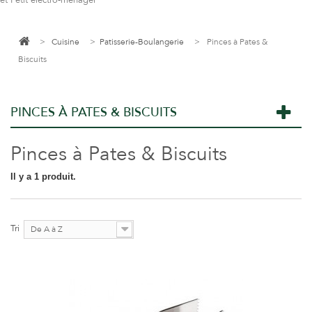
et Petit électro-ménager
>
Cuisine
>
Patisserie-Boulangerie
>
Pinces à Pates &
Biscuits
PINCES À PATES & BISCUITS
Pinces à Pates & Biscuits
Il y a 1 produit.
Tri
De A à Z