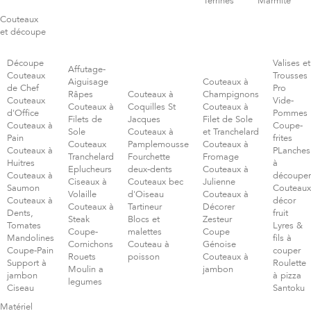
Terrines
Marmite
Couteaux
et découpe
Découpe
Valises et
Affutage-
Couteaux
Trousses
Aiguisage
Couteaux à
de Chef
Pro
Râpes
Couteaux à
Champignons
Couteaux
Vide-
Couteaux à
Coquilles St
Couteaux à
d'Office
Pommes
Filets de
Jacques
Filet de Sole
Couteaux à
Coupe-
Sole
Couteaux à
et Tranchelard
Pain
frites
Couteaux
Pamplemousse
Couteaux à
Couteaux à
PLanches
Tranchelard
Fourchette
Fromage
Huitres
à
Eplucheurs
deux-dents
Couteaux à
Couteaux à
découper
Ciseaux à
Couteaux bec
Julienne
Saumon
Couteaux
Volaille
d'Oiseau
Couteaux à
Couteaux à
décor
Couteaux à
Tartineur
Décorer
Dents,
fruit
Steak
Blocs et
Zesteur
Tomates
Lyres &
Coupe-
malettes
Coupe
Mandolines
fils à
Cornichons
Couteau à
Génoise
Coupe-Pain
couper
Rouets
poisson
Couteaux à
Support à
Roulette
Moulin a
jambon
jambon
à pizza
legumes
Ciseau
Santoku
Matériel