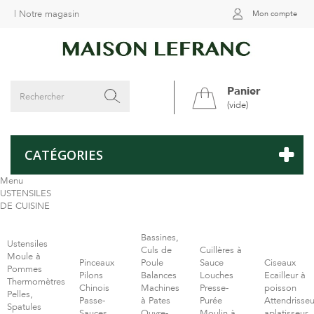
|
Notre magasin
Mon compte
Panier
(vide)
CATÉGORIES
Menu
USTENSILES
DE CUISINE
Bassines,
Ustensiles
Culs de
Cuillères à
Moule à
Pinceaux
Poule
Sauce
Ciseaux
Pommes
Pilons
Balances
Louches
Ecailleur à
Thermomètres
Chinois
Machines
Presse-
poisson
Pelles,
Passe-
à Pates
Purée
Attendrisseu
Spatules
Sauces
Ouvre-
Moulin à
aplatisseur