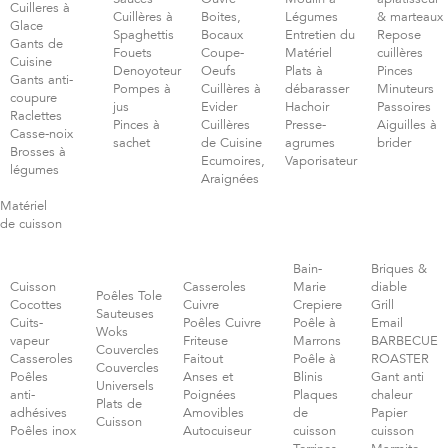
Cuilleres à
Cuillères à
Boites,
Légumes
& marteaux
Glace
Spaghettis
Bocaux
Entretien du
Repose
Gants de
Fouets
Coupe-
Matériel
cuillères
Cuisine
Denoyoteur
Oeufs
Plats à
Pinces
Gants anti-
Pompes à
Cuillères à
débarasser
Minuteurs
coupure
jus
Evider
Hachoir
Passoires
Raclettes
Pinces à
Cuillères
Presse-
Aiguilles à
Casse-noix
sachet
de Cuisine
agrumes
brider
Brosses à
Ecumoires,
Vaporisateur
légumes
Araignées
Matériel
de cuisson
Bain-
Briques &
Cuisson
Casseroles
Marie
diable
Poêles Tole
Cocottes
Cuivre
Crepiere
Grill
Sauteuses
Cuits-
Poêles Cuivre
Poêle à
Email
Woks
vapeur
Friteuse
Marrons
BARBECUE
Couvercles
Casseroles
Faitout
Poêle à
ROASTER
Couvercles
Poêles
Anses et
Blinis
Gant anti
Universels
anti-
Poignées
Plaques
chaleur
Plats de
adhésives
Amovibles
de
Papier
Cuisson
Poêles inox
Autocuiseur
cuisson
cuisson