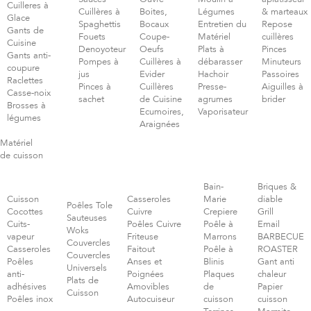
Cuilleres à
Cuillères à
Boites,
Légumes
& marteaux
Glace
Spaghettis
Bocaux
Entretien du
Repose
Gants de
Fouets
Coupe-
Matériel
cuillères
Cuisine
Denoyoteur
Oeufs
Plats à
Pinces
Gants anti-
Pompes à
Cuillères à
débarasser
Minuteurs
coupure
jus
Evider
Hachoir
Passoires
Raclettes
Pinces à
Cuillères
Presse-
Aiguilles à
Casse-noix
sachet
de Cuisine
agrumes
brider
Brosses à
Ecumoires,
Vaporisateur
légumes
Araignées
Matériel
de cuisson
Bain-
Briques &
Cuisson
Casseroles
Marie
diable
Poêles Tole
Cocottes
Cuivre
Crepiere
Grill
Sauteuses
Cuits-
Poêles Cuivre
Poêle à
Email
Woks
vapeur
Friteuse
Marrons
BARBECUE
Couvercles
Casseroles
Faitout
Poêle à
ROASTER
Couvercles
Poêles
Anses et
Blinis
Gant anti
Universels
anti-
Poignées
Plaques
chaleur
Plats de
adhésives
Amovibles
de
Papier
Cuisson
Poêles inox
Autocuiseur
cuisson
cuisson