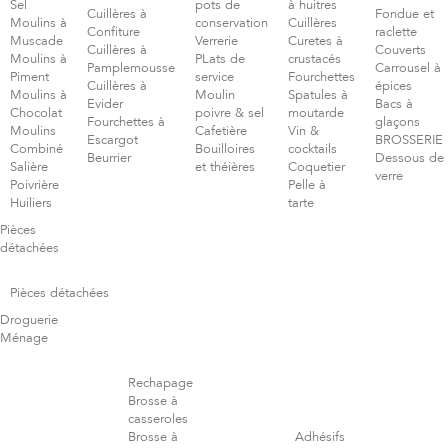
Sel
pots de
à huitres
Cuillères à
Fondue et
Moulins à
conservation
Cuillères
Confiture
raclette
Muscade
Verrerie
Curetes à
Cuillères à
Couverts
Moulins à
PLats de
crustacés
Pamplemousse
Carrousel à
Piment
service
Fourchettes
Cuillères à
épices
Moulins à
Moulin
Spatules à
Evider
Bacs à
Chocolat
poivre & sel
moutarde
Fourchettes à
glaçons
Moulins
Cafetière
Vin &
Escargot
BROSSERIE
Combiné
Bouilloires
cocktails
Beurrier
Dessous de
Salière
et théières
Coquetier
verre
Poivrière
Pelle à
Huiliers
tarte
Pièces
détachées
Pièces détachées
Droguerie
Ménage
Rechapage
Brosse à
casseroles
Brosse à
Adhésifs