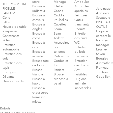
store
Ménage
Ampoules
THERMOMETRE
Brosse à
Filet et
Ampoules
FICELLE
Jardinage
radiateur
Cabas
spéciales
PARFUM
Arrosoirs
Brosse à
Caddie
Peintures
Colle
Sécateurs
cheveux
Poubelles
Outils
Filtre
PINCEAU
Brosse à
Cuvettes
tranchants
Housse de table
OUTILS
ongles
Seaux
Enduits
a repasser
Hygiene
Brosse à
Seau
Entretien
Contenants
corporelle
corps
Toilette
des cuirs
vides
Nettoyant
Brosse à
Accesoires
WC
Entretien
ménager
dos
pour
Entretien
automobile
Lessive
Brosse à
toilettes
du bois
Entretien des
Savon
vaiselle
Pailassons
Essuyage
sols
Bougies
Brosse tête
Cordes et
Entretien
Entretien des
Aromathéra
de loup
fils
des tissus
tapis
Plumeau
Brosse
Paniers
Anti-
Eponges
Torchon
triangle
Brosse
nuisibles
Diluants
Goupillon
Brosse à
Manche à
Hugiène
Désodorisants
habit
balai
animale
Brosse à
Insecticides
chaussures
Ramasse
miette
Robots