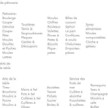
de pâtisserie
Patisserie-
Boulange
Moules
Billes de
Coupe-
Chiffres
cuisson
Tourtières
Spray
Génoise
Rouleaux
Siphon
Tamis &
alimentaire
Coupe-
Volettes
Le pain
Saupoudreuses
Moules
Pâte
Pinces à
Confitures
Plaques
compostables
Moules
Pates &
& coulis
Cercles &
Cloche a
Douilles
Biscuits
Chalumeau
Découpoirs
gateau
et Poches
Pique-
Emportes-
Moules
pates
pièces
Lettres
Arts de
la table
Arts de la
Service des
table
fruits de
Ramequins
Tires-
Assiettes
mer
Mains à Sel
Seau à
Bouchons
Tasses
Cuillère à
Pots à Sel
Champagne
Moulins à
Pichets
absinthe
Cuillères à Sel
Moulins à
Poivre
Sucrier
Fourchettes
Cuillères à
cafe
Moulins à
Boites &
& cuillères
Olives
Buffet