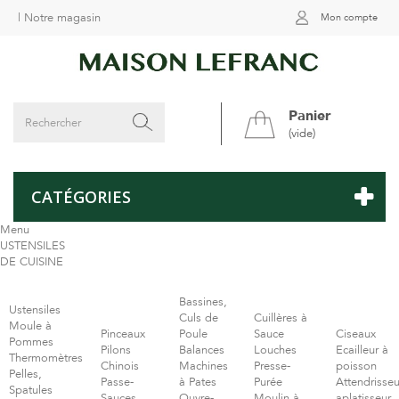
|
Notre magasin
Mon compte
Panier
(vide)
CATÉGORIES
Menu
USTENSILES
DE CUISINE
Bassines,
Ustensiles
Culs de
Cuillères à
Moule à
Pinceaux
Poule
Sauce
Ciseaux
Pommes
Pilons
Balances
Louches
Ecailleur à
Thermomètres
Chinois
Machines
Presse-
poisson
Pelles,
Passe-
à Pates
Purée
Attendrisseu
Spatules
Sauces
Ouvre-
Moulin à
aplatisseur