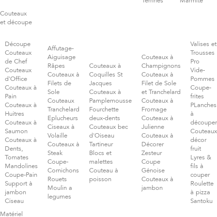
Terrines
Marmite
Couteaux
et découpe
Découpe
Valises et
Affutage-
Couteaux
Trousses
Aiguisage
Couteaux à
de Chef
Pro
Râpes
Couteaux à
Champignons
Couteaux
Vide-
Couteaux à
Coquilles St
Couteaux à
d'Office
Pommes
Filets de
Jacques
Filet de Sole
Couteaux à
Coupe-
Sole
Couteaux à
et Tranchelard
Pain
frites
Couteaux
Pamplemousse
Couteaux à
Couteaux à
PLanches
Tranchelard
Fourchette
Fromage
Huitres
à
Eplucheurs
deux-dents
Couteaux à
Couteaux à
découper
Ciseaux à
Couteaux bec
Julienne
Saumon
Couteaux
Volaille
d'Oiseau
Couteaux à
Couteaux à
décor
Couteaux à
Tartineur
Décorer
Dents,
fruit
Steak
Blocs et
Zesteur
Tomates
Lyres &
Coupe-
malettes
Coupe
Mandolines
fils à
Cornichons
Couteau à
Génoise
Coupe-Pain
couper
Rouets
poisson
Couteaux à
Support à
Roulette
Moulin a
jambon
jambon
à pizza
legumes
Ciseau
Santoku
Matériel