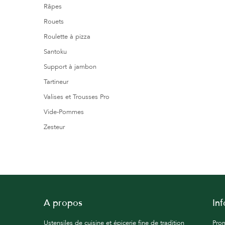
Râpes
Rouets
Roulette à pizza
Santoku
Support à jambon
Tartineur
Valises et Trousses Pro
Vide-Pommes
Zesteur
A propos
In
Ustensiles de cuisine et épicerie fine de tradition
Pro