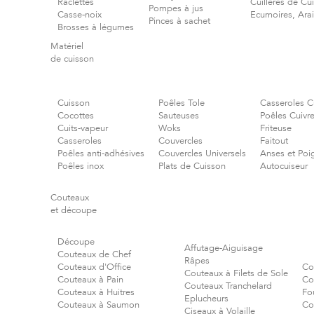
Raclettes
Cuillères de Cu
Pompes à jus
Casse-noix
Ecumoires, Ara
Pinces à sachet
Brosses à légumes
Matériel
de cuisson
Cuisson
Poêles Tole
Casseroles C
Cocottes
Sauteuses
Poêles Cuivr
Cuits-vapeur
Woks
Friteuse
Casseroles
Couvercles
Faitout
Poêles anti-adhésives
Couvercles Universels
Anses et Poi
Poêles inox
Plats de Cuisson
Autocuiseur
Couteaux
et découpe
Découpe
Affutage-Aiguisage
Couteaux de Chef
Râpes
Couteaux d'Office
Co
Couteaux à Filets de Sole
Couteaux à Pain
Co
Couteaux Tranchelard
Couteaux à Huitres
Fo
Eplucheurs
Couteaux à Saumon
Co
Ciseaux à Volaille