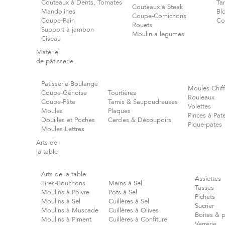
Couteaux à Dents, Tomates
Tar
Couteaux à Steak
Mandolines
Bl
Coupe-Cornichons
Coupe-Pain
Co
Rouets
Support à jambon
Moulin a legumes
Ciseau
Matériel
de pâtisserie
Patisserie-Boulange
Moules Chiff
Coupe-Génoise
Tourtières
Rouleaux
Coupe-Pâte
Tamis & Saupoudreuses
Volettes
Moules
Plaques
Pinces à Pate
Douilles et Poches
Cercles & Découpoirs
Pique-pates
Moules Lettres
Arts de
la table
Arts de la table
Assiettes
Tires-Bouchons
Mains à Sel
Tasses
Moulins à Poivre
Pots à Sel
Pichets
Moulins à Sel
Cuillères à Sel
Sucrier
Moulins à Muscade
Cuillères à Olives
Boites & 
Moulins à Piment
Cuillères à Confiture
Verrerie