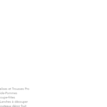
alises et Trousses Pro
ide-Pommes
oupe-frites
Lanches à découper
outeaux décor fruit