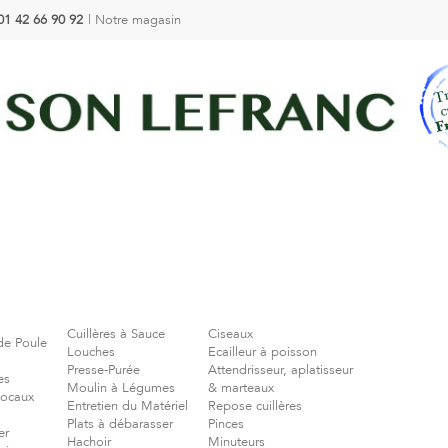
01 42 66 90 92
|
Notre magasin
Cuillères à Sauce
Ciseaux
de Poule
Louches
Ecailleur à poisson
Presse-Purée
Attendrisseur, aplatisseur
es
Moulin à Légumes
& marteaux
Bocaux
Entretien du Matériel
Repose cuillères
Plats à débarasser
Pinces
er
Hachoir
Minuteurs