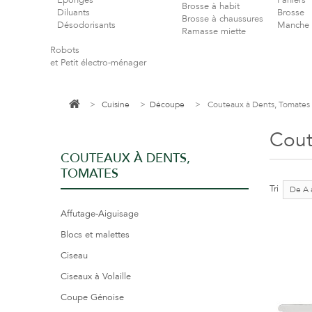
Eponges
Paniers
Brosse à habit
Diluants
Brosse
Brosse à chaussures
Désodorisants
Manche 
Ramasse miette
Robots
et Petit électro-ménager
>
Cuisine
>
Découpe
>
Couteaux à Dents, Tomates
Cout
COUTEAUX À DENTS,
TOMATES
Tri
De A 
Affutage-Aiguisage
Blocs et malettes
Ciseau
Ciseaux à Volaille
Coupe Génoise