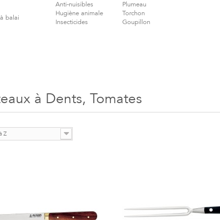
Anti-nuisibles
Plumeau
Hugiène animale
Torchon
à balai
Insecticides
Goupillon
eaux à Dents, Tomates
à Z