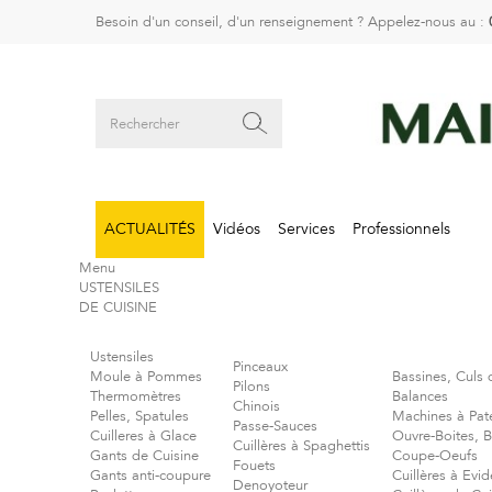
Besoin d'un conseil, d'un renseignement ? Appelez-nous au :
ACTUALITÉS
Vidéos
Services
Professionnels
Menu
USTENSILES
DE CUISINE
Ustensiles
Pinceaux
Moule à Pommes
Bassines, Culs 
Pilons
Thermomètres
Balances
Chinois
Pelles, Spatules
Machines à Pat
Passe-Sauces
Cuilleres à Glace
Ouvre-Boites, 
Cuillères à Spaghettis
Gants de Cuisine
Coupe-Oeufs
Fouets
Gants anti-coupure
Cuillères à Evid
Denoyoteur