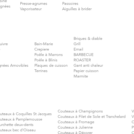
isine
Presse-agrumes
Passoires
ignées
Vaporisateur
Aiguilles à brider
Briques & diable
uivre
Bain-Marie
Grill
e
Crepiere
Email
Poêle à Marrons
BARBECUE
Poêle à Blinis
ROASTER
gnées Amovibles
Plaques de cuisson
Gant anti chaleur
Terrines
Papier cuisson
Marmite
Couteaux à Champignons
V
uteaux à Coquilles St Jacques
Couteaux à Filet de Sole et Tranchelard
V
uteaux à Pamplemousse
Couteaux à Fromage
C
urchette deux-dents
Couteaux à Julienne
P
uteaux bec d'Oiseau
Couteaux à Décorer
C