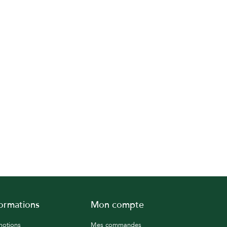
formations
Mon compte
motions
Mes commandes