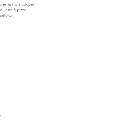
yres & fils à couper
oulette à pizza
antoku
e