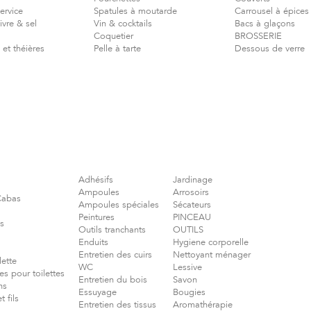
ervice
Spatules à moutarde
Carrousel à épices
vre & sel
Vin & cocktails
Bacs à glaçons
Coquetier
BROSSERIE
 et théières
Pelle à tarte
Dessous de verre
Adhésifs
Jardinage
Ampoules
Arrosoirs
 Cabas
Ampoules spéciales
Sécateurs
Peintures
PINCEAU
s
Outils tranchants
OUTILS
Enduits
Hygiene corporelle
Entretien des cuirs
Nettoyant ménager
lette
WC
Lessive
es pour toilettes
Entretien du bois
Savon
ns
Essuyage
Bougies
 fils
Entretien des tissus
Aromathérapie