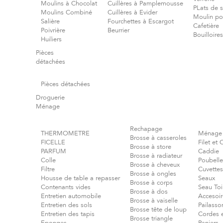
Moulins à Chocolat
Cuillères à Pamplemousse
PLats de s
Moulins Combiné
Cuillères à Evider
Moulin poi
Salière
Fourchettes à Escargot
Cafetière
Poivrière
Beurrier
Bouilloires
Huiliers
Pièces
détachées
Pièces détachées
Droguerie
Ménage
Rechapage
THERMOMETRE
Ménage
Brosse à casseroles
FICELLE
Filet et
Brosse à store
PARFUM
Caddie
Brosse à radiateur
Colle
Poubelle
Brosse à cheveux
Filtre
Cuvettes
Brosse à ongles
Housse de table a repasser
Seaux
Brosse à corps
Contenants vides
Seau Toi
Brosse à dos
Entretien automobile
Accesoir
Brosse à vaiselle
Entretien des sols
Pailasso
Brosse tête de loup
Entretien des tapis
Cordes et
Brosse triangle