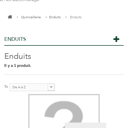
et Petit électro-ménager
>
Quincaillerie
>
Enduits
>
Enduits
ENDUITS
Enduits
Il y a 1 produit.
Tri
De A à Z