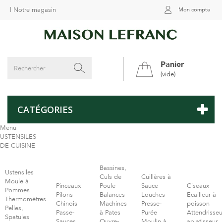
|
Notre magasin
Mon compte
Panier
(vide)
CATÉGORIES
Menu
USTENSILES
DE CUISINE
Bassines,
Ustensiles
Culs de
Cuillères à
Moule à
Pinceaux
Poule
Sauce
Ciseaux
Pommes
Pilons
Balances
Louches
Ecailleur à
Thermomètres
Chinois
Machines
Presse-
poisson
Pelles,
Passe-
à Pates
Purée
Attendrisseu
Spatules
Sauces
Ouvre-
Moulin à
aplatisseur