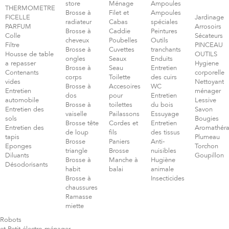
store
Ménage
Ampoules
THERMOMETRE
Brosse à
Filet et
Ampoules
FICELLE
Jardinage
radiateur
Cabas
spéciales
PARFUM
Arrosoirs
Brosse à
Caddie
Peintures
Colle
Sécateurs
cheveux
Poubelles
Outils
Filtre
PINCEAU
Brosse à
Cuvettes
tranchants
Housse de table
OUTILS
ongles
Seaux
Enduits
a repasser
Hygiene
Brosse à
Seau
Entretien
Contenants
corporelle
corps
Toilette
des cuirs
vides
Nettoyant
Brosse à
Accesoires
WC
Entretien
ménager
dos
pour
Entretien
automobile
Lessive
Brosse à
toilettes
du bois
Entretien des
Savon
vaiselle
Pailassons
Essuyage
sols
Bougies
Brosse tête
Cordes et
Entretien
Entretien des
Aromathéra
de loup
fils
des tissus
tapis
Plumeau
Brosse
Paniers
Anti-
Eponges
Torchon
triangle
Brosse
nuisibles
Diluants
Goupillon
Brosse à
Manche à
Hugiène
Désodorisants
habit
balai
animale
Brosse à
Insecticides
chaussures
Ramasse
miette
Robots