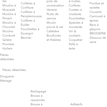
Sel
pots de
à huitres
Cuillères à
Fondue et
Moulins à
conservation
Cuillères
Confiture
raclette
Muscade
Verrerie
Curetes à
Cuillères à
Couverts
Moulins à
PLats de
crustacés
Pamplemousse
Carrousel à
Piment
service
Fourchettes
Cuillères à
épices
Moulins à
Moulin
Spatules à
Evider
Bacs à
Chocolat
poivre & sel
moutarde
Fourchettes à
glaçons
Moulins
Cafetière
Vin &
Escargot
BROSSERIE
Combiné
Bouilloires
cocktails
Beurrier
Dessous de
Salière
et théières
Coquetier
verre
Poivrière
Pelle à
Huiliers
tarte
Pièces
détachées
Pièces détachées
Droguerie
Ménage
Rechapage
Brosse à
casseroles
Brosse à
Adhésifs