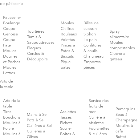
de pâtisserie
Patisserie-
Boulange
Moules
Billes de
Coupe-
Chiffres
cuisson
Tourtières
Spray
Génoise
Rouleaux
Siphon
Tamis &
alimentaire
Coupe-
Volettes
Le pain
Saupoudreuses
Moules
Pâte
Pinces à
Confitures
Plaques
compostables
Moules
Pates &
& coulis
Cercles &
Cloche a
Douilles
Biscuits
Chalumeau
Découpoirs
gateau
et Poches
Pique-
Emportes-
Moules
pates
pièces
Lettres
Arts de
la table
Arts de la
Service des
table
fruits de
Ramequins
Tires-
Assiettes
mer
Mains à Sel
Seau à
Bouchons
Tasses
Cuillère à
Pots à Sel
Champagne
Moulins à
Pichets
absinthe
Cuillères à Sel
Moulins à
Poivre
Sucrier
Fourchettes
Cuillères à
cafe
Moulins à
Boites &
& cuillères
Olives
Buffet