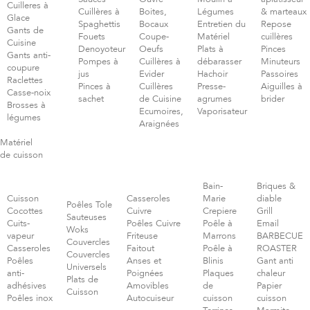
Cuilleres à
Cuillères à
Boites,
Légumes
& marteaux
Glace
Spaghettis
Bocaux
Entretien du
Repose
Gants de
Fouets
Coupe-
Matériel
cuillères
Cuisine
Denoyoteur
Oeufs
Plats à
Pinces
Gants anti-
Pompes à
Cuillères à
débarasser
Minuteurs
coupure
jus
Evider
Hachoir
Passoires
Raclettes
Pinces à
Cuillères
Presse-
Aiguilles à
Casse-noix
sachet
de Cuisine
agrumes
brider
Brosses à
Ecumoires,
Vaporisateur
légumes
Araignées
Matériel
de cuisson
Bain-
Briques &
Cuisson
Casseroles
Marie
diable
Poêles Tole
Cocottes
Cuivre
Crepiere
Grill
Sauteuses
Cuits-
Poêles Cuivre
Poêle à
Email
Woks
vapeur
Friteuse
Marrons
BARBECUE
Couvercles
Casseroles
Faitout
Poêle à
ROASTER
Couvercles
Poêles
Anses et
Blinis
Gant anti
Universels
anti-
Poignées
Plaques
chaleur
Plats de
adhésives
Amovibles
de
Papier
Cuisson
Poêles inox
Autocuiseur
cuisson
cuisson