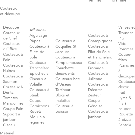
Terrines
Marmite
Couteaux
et découpe
Découpe
Valises et
Affutage-
Couteaux
Trousses
Aiguisage
Couteaux à
de Chef
Pro
Râpes
Couteaux à
Champignons
Couteaux
Vide-
Couteaux à
Coquilles St
Couteaux à
d'Office
Pommes
Filets de
Jacques
Filet de Sole
Couteaux à
Coupe-
Sole
Couteaux à
et Tranchelard
Pain
frites
Couteaux
Pamplemousse
Couteaux à
Couteaux à
PLanches
Tranchelard
Fourchette
Fromage
Huitres
à
Eplucheurs
deux-dents
Couteaux à
Couteaux à
découper
Ciseaux à
Couteaux bec
Julienne
Saumon
Couteaux
Volaille
d'Oiseau
Couteaux à
Couteaux à
décor
Couteaux à
Tartineur
Décorer
Dents,
fruit
Steak
Blocs et
Zesteur
Tomates
Lyres &
Coupe-
malettes
Coupe
Mandolines
fils à
Cornichons
Couteau à
Génoise
Coupe-Pain
couper
Rouets
poisson
Couteaux à
Support à
Roulette
Moulin a
jambon
jambon
à pizza
legumes
Ciseau
Santoku
Matériel