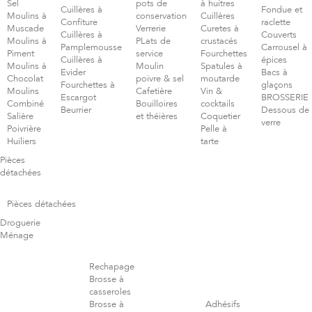
Sel
pots de
à huitres
Cuillères à
Fondue et
Moulins à
conservation
Cuillères
Confiture
raclette
Muscade
Verrerie
Curetes à
Cuillères à
Couverts
Moulins à
PLats de
crustacés
Pamplemousse
Carrousel à
Piment
service
Fourchettes
Cuillères à
épices
Moulins à
Moulin
Spatules à
Evider
Bacs à
Chocolat
poivre & sel
moutarde
Fourchettes à
glaçons
Moulins
Cafetière
Vin &
Escargot
BROSSERIE
Combiné
Bouilloires
cocktails
Beurrier
Dessous de
Salière
et théières
Coquetier
verre
Poivrière
Pelle à
Huiliers
tarte
Pièces
détachées
Pièces détachées
Droguerie
Ménage
Rechapage
Brosse à
casseroles
Brosse à
Adhésifs