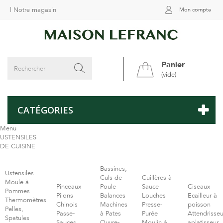
|
Notre magasin
Mon compte
Panier
(vide)
CATÉGORIES
Menu
USTENSILES
DE CUISINE
Bassines,
Ustensiles
Culs de
Cuillères à
Moule à
Pinceaux
Poule
Sauce
Ciseaux
Pommes
Pilons
Balances
Louches
Ecailleur à
Thermomètres
Chinois
Machines
Presse-
poisson
Pelles,
Passe-
à Pates
Purée
Attendrisseu
Spatules
Sauces
Ouvre-
Moulin à
aplatisseur