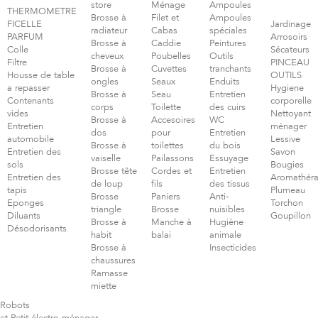
store
Ménage
Ampoules
THERMOMETRE
Brosse à
Filet et
Ampoules
FICELLE
Jardinage
radiateur
Cabas
spéciales
PARFUM
Arrosoirs
Brosse à
Caddie
Peintures
Colle
Sécateurs
cheveux
Poubelles
Outils
Filtre
PINCEAU
Brosse à
Cuvettes
tranchants
Housse de table
OUTILS
ongles
Seaux
Enduits
a repasser
Hygiene
Brosse à
Seau
Entretien
Contenants
corporelle
corps
Toilette
des cuirs
vides
Nettoyant
Brosse à
Accesoires
WC
Entretien
ménager
dos
pour
Entretien
automobile
Lessive
Brosse à
toilettes
du bois
Entretien des
Savon
vaiselle
Pailassons
Essuyage
sols
Bougies
Brosse tête
Cordes et
Entretien
Entretien des
Aromathéra
de loup
fils
des tissus
tapis
Plumeau
Brosse
Paniers
Anti-
Eponges
Torchon
triangle
Brosse
nuisibles
Diluants
Goupillon
Brosse à
Manche à
Hugiène
Désodorisants
habit
balai
animale
Brosse à
Insecticides
chaussures
Ramasse
miette
Robots