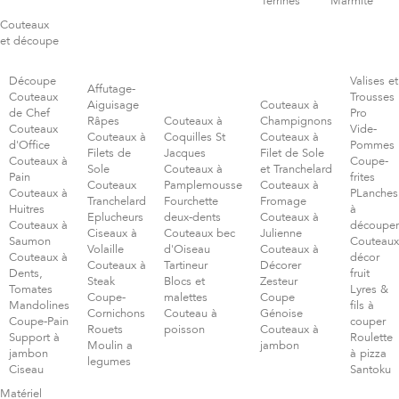
Terrines
Marmite
Couteaux
et découpe
Découpe
Valises et
Affutage-
Couteaux
Trousses
Aiguisage
Couteaux à
de Chef
Pro
Râpes
Couteaux à
Champignons
Couteaux
Vide-
Couteaux à
Coquilles St
Couteaux à
d'Office
Pommes
Filets de
Jacques
Filet de Sole
Couteaux à
Coupe-
Sole
Couteaux à
et Tranchelard
Pain
frites
Couteaux
Pamplemousse
Couteaux à
Couteaux à
PLanches
Tranchelard
Fourchette
Fromage
Huitres
à
Eplucheurs
deux-dents
Couteaux à
Couteaux à
découper
Ciseaux à
Couteaux bec
Julienne
Saumon
Couteaux
Volaille
d'Oiseau
Couteaux à
Couteaux à
décor
Couteaux à
Tartineur
Décorer
Dents,
fruit
Steak
Blocs et
Zesteur
Tomates
Lyres &
Coupe-
malettes
Coupe
Mandolines
fils à
Cornichons
Couteau à
Génoise
Coupe-Pain
couper
Rouets
poisson
Couteaux à
Support à
Roulette
Moulin a
jambon
jambon
à pizza
legumes
Ciseau
Santoku
Matériel