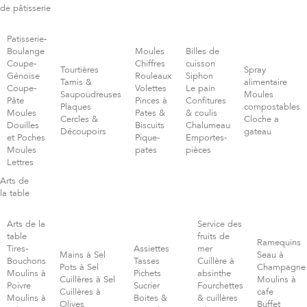
de pâtisserie
Patisserie-
Boulange
Moules
Billes de
Coupe-
Chiffres
cuisson
Tourtières
Spray
Génoise
Rouleaux
Siphon
Tamis &
alimentaire
Coupe-
Volettes
Le pain
Saupoudreuses
Moules
Pâte
Pinces à
Confitures
Plaques
compostables
Moules
Pates &
& coulis
Cercles &
Cloche a
Douilles
Biscuits
Chalumeau
Découpoirs
gateau
et Poches
Pique-
Emportes-
Moules
pates
pièces
Lettres
Arts de
la table
Arts de la
Service des
table
fruits de
Ramequins
Tires-
Assiettes
mer
Mains à Sel
Seau à
Bouchons
Tasses
Cuillère à
Pots à Sel
Champagne
Moulins à
Pichets
absinthe
Cuillères à Sel
Moulins à
Poivre
Sucrier
Fourchettes
Cuillères à
cafe
Moulins à
Boites &
& cuillères
Olives
Buffet