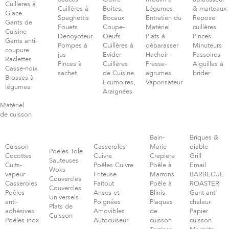
Cuilleres à
Cuillères à
Boites,
Légumes
& marteaux
Glace
Spaghettis
Bocaux
Entretien du
Repose
Gants de
Fouets
Coupe-
Matériel
cuillères
Cuisine
Denoyoteur
Oeufs
Plats à
Pinces
Gants anti-
Pompes à
Cuillères à
débarasser
Minuteurs
coupure
jus
Evider
Hachoir
Passoires
Raclettes
Pinces à
Cuillères
Presse-
Aiguilles à
Casse-noix
sachet
de Cuisine
agrumes
brider
Brosses à
Ecumoires,
Vaporisateur
légumes
Araignées
Matériel
de cuisson
Bain-
Briques &
Cuisson
Casseroles
Marie
diable
Poêles Tole
Cocottes
Cuivre
Crepiere
Grill
Sauteuses
Cuits-
Poêles Cuivre
Poêle à
Email
Woks
vapeur
Friteuse
Marrons
BARBECUE
Couvercles
Casseroles
Faitout
Poêle à
ROASTER
Couvercles
Poêles
Anses et
Blinis
Gant anti
Universels
anti-
Poignées
Plaques
chaleur
Plats de
adhésives
Amovibles
de
Papier
Cuisson
Poêles inox
Autocuiseur
cuisson
cuisson