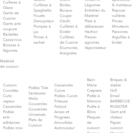
Cuilleres à
Cuillères à
Boites,
Légumes
& marteaux
Glace
Spaghettis
Bocaux
Entretien du
Repose
Gants de
Fouets
Coupe-
Matériel
cuillères
Cuisine
Denoyoteur
Oeufs
Plats à
Pinces
Gants anti-
Pompes à
Cuillères à
débarasser
Minuteurs
coupure
jus
Evider
Hachoir
Passoires
Raclettes
Pinces à
Cuillères
Presse-
Aiguilles à
Casse-noix
sachet
de Cuisine
agrumes
brider
Brosses à
Ecumoires,
Vaporisateur
légumes
Araignées
Matériel
de cuisson
Bain-
Briques &
Cuisson
Casseroles
Marie
diable
Poêles Tole
Cocottes
Cuivre
Crepiere
Grill
Sauteuses
Cuits-
Poêles Cuivre
Poêle à
Email
Woks
vapeur
Friteuse
Marrons
BARBECUE
Couvercles
Casseroles
Faitout
Poêle à
ROASTER
Couvercles
Poêles
Anses et
Blinis
Gant anti
Universels
anti-
Poignées
Plaques
chaleur
Plats de
adhésives
Amovibles
de
Papier
Cuisson
Poêles inox
Autocuiseur
cuisson
cuisson