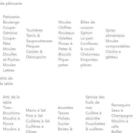
de pâtisserie
Patisserie-
Boulange
Moules
Billes de
Coupe-
Chiffres
cuisson
Tourtières
Spray
Génoise
Rouleaux
Siphon
Tamis &
alimentaire
Coupe-
Volettes
Le pain
Saupoudreuses
Moules
Pâte
Pinces à
Confitures
Plaques
compostables
Moules
Pates &
& coulis
Cercles &
Cloche a
Douilles
Biscuits
Chalumeau
Découpoirs
gateau
et Poches
Pique-
Emportes-
Moules
pates
pièces
Lettres
Arts de
la table
Arts de la
Service des
table
fruits de
Ramequins
Tires-
Assiettes
mer
Mains à Sel
Seau à
Bouchons
Tasses
Cuillère à
Pots à Sel
Champagne
Moulins à
Pichets
absinthe
Cuillères à Sel
Moulins à
Poivre
Sucrier
Fourchettes
Cuillères à
cafe
Moulins à
Boites &
& cuillères
Olives
Buffet