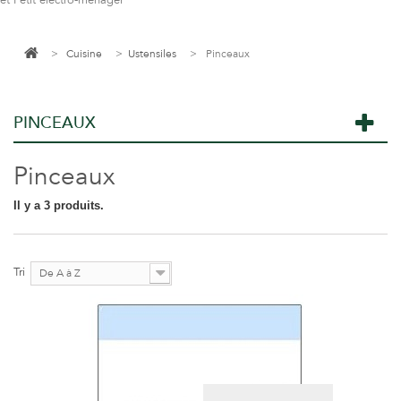
et Petit électro-ménager
>
Cuisine
>
Ustensiles
>
Pinceaux
PINCEAUX
Pinceaux
Il y a 3 produits.
Tri
De A à Z