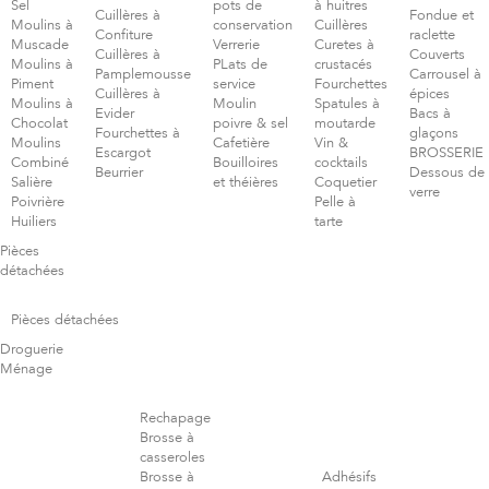
Sel
pots de
à huitres
Cuillères à
Fondue et
Moulins à
conservation
Cuillères
Confiture
raclette
Muscade
Verrerie
Curetes à
Cuillères à
Couverts
Moulins à
PLats de
crustacés
Pamplemousse
Carrousel à
Piment
service
Fourchettes
Cuillères à
épices
Moulins à
Moulin
Spatules à
Evider
Bacs à
Chocolat
poivre & sel
moutarde
Fourchettes à
glaçons
Moulins
Cafetière
Vin &
Escargot
BROSSERIE
Combiné
Bouilloires
cocktails
Beurrier
Dessous de
Salière
et théières
Coquetier
verre
Poivrière
Pelle à
Huiliers
tarte
Pièces
détachées
Pièces détachées
Droguerie
Ménage
Rechapage
Brosse à
casseroles
Brosse à
Adhésifs