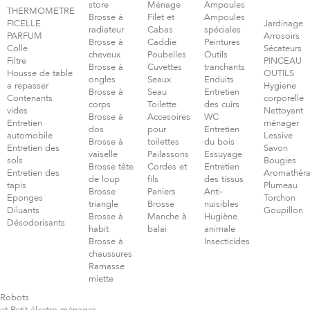
store
Ménage
Ampoules
THERMOMETRE
Brosse à
Filet et
Ampoules
FICELLE
Jardinage
radiateur
Cabas
spéciales
PARFUM
Arrosoirs
Brosse à
Caddie
Peintures
Colle
Sécateurs
cheveux
Poubelles
Outils
Filtre
PINCEAU
Brosse à
Cuvettes
tranchants
Housse de table
OUTILS
ongles
Seaux
Enduits
a repasser
Hygiene
Brosse à
Seau
Entretien
Contenants
corporelle
corps
Toilette
des cuirs
vides
Nettoyant
Brosse à
Accesoires
WC
Entretien
ménager
dos
pour
Entretien
automobile
Lessive
Brosse à
toilettes
du bois
Entretien des
Savon
vaiselle
Pailassons
Essuyage
sols
Bougies
Brosse tête
Cordes et
Entretien
Entretien des
Aromathéra
de loup
fils
des tissus
tapis
Plumeau
Brosse
Paniers
Anti-
Eponges
Torchon
triangle
Brosse
nuisibles
Diluants
Goupillon
Brosse à
Manche à
Hugiène
Désodorisants
habit
balai
animale
Brosse à
Insecticides
chaussures
Ramasse
miette
Robots