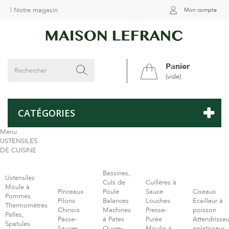
|
Notre magasin
Mon compte
Panier
(vide)
CATÉGORIES
Menu
USTENSILES
DE CUISINE
Bassines,
Ustensiles
Culs de
Cuillères à
Moule à
Pinceaux
Poule
Sauce
Ciseaux
Pommes
Pilons
Balances
Louches
Ecailleur à
Thermomètres
Chinois
Machines
Presse-
poisson
Pelles,
Passe-
à Pates
Purée
Attendrisseu
Spatules
Sauces
Ouvre-
Moulin à
aplatisseur