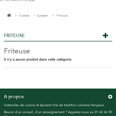
et Petit électro-ménager
>
Cuisine
>
Cuisson
>
Friteuse
FRITEUSE
Friteuse
Il n'y a aucun produit dans cette catégorie.
A propos
Ustensiles de cuisine et épicerie fine de tradition culinaire française.
Besoin d'un conseil, d'un renseignement ? Appelez-nous au 01 42 66 90