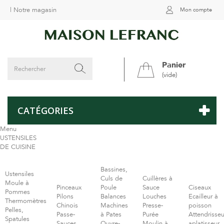
|
Notre magasin
Mon compte
Panier
(vide)
CATÉGORIES
Menu
USTENSILES
DE CUISINE
Bassines,
Ustensiles
Culs de
Cuillères à
Moule à
Pinceaux
Poule
Sauce
Ciseaux
Pommes
Pilons
Balances
Louches
Ecailleur à
Thermomètres
Chinois
Machines
Presse-
poisson
Pelles,
Passe-
à Pates
Purée
Attendrisseu
Spatules
Sauces
Ouvre-
Moulin à
aplatisseur