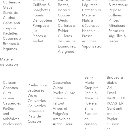
Cuilleres à
Cuillères à
Boites,
Légumes
& marteaux
Glace
Spaghettis
Bocaux
Entretien du
Repose
Gants de
Fouets
Coupe-
Matériel
cuillères
Cuisine
Denoyoteur
Oeufs
Plats à
Pinces
Gants anti-
Pompes à
Cuillères à
débarasser
Minuteurs
coupure
jus
Evider
Hachoir
Passoires
Raclettes
Pinces à
Cuillères
Presse-
Aiguilles à
Casse-noix
sachet
de Cuisine
agrumes
brider
Brosses à
Ecumoires,
Vaporisateur
légumes
Araignées
Matériel
de cuisson
Bain-
Briques &
Cuisson
Casseroles
Marie
diable
Poêles Tole
Cocottes
Cuivre
Crepiere
Grill
Sauteuses
Cuits-
Poêles Cuivre
Poêle à
Email
Woks
vapeur
Friteuse
Marrons
BARBECUE
Couvercles
Casseroles
Faitout
Poêle à
ROASTER
Couvercles
Poêles
Anses et
Blinis
Gant anti
Universels
anti-
Poignées
Plaques
chaleur
Plats de
adhésives
Amovibles
de
Papier
Cuisson
Poêles inox
Autocuiseur
cuisson
cuisson