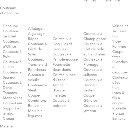
Terrines
Marmite
Couteaux
et découpe
Découpe
Valises et
Affutage-
Couteaux
Trousses
Aiguisage
Couteaux à
de Chef
Pro
Râpes
Couteaux à
Champignons
Couteaux
Vide-
Couteaux à
Coquilles St
Couteaux à
d'Office
Pommes
Filets de
Jacques
Filet de Sole
Couteaux à
Coupe-
Sole
Couteaux à
et Tranchelard
Pain
frites
Couteaux
Pamplemousse
Couteaux à
Couteaux à
PLanches
Tranchelard
Fourchette
Fromage
Huitres
à
Eplucheurs
deux-dents
Couteaux à
Couteaux à
découper
Ciseaux à
Couteaux bec
Julienne
Saumon
Couteaux
Volaille
d'Oiseau
Couteaux à
Couteaux à
décor
Couteaux à
Tartineur
Décorer
Dents,
fruit
Steak
Blocs et
Zesteur
Tomates
Lyres &
Coupe-
malettes
Coupe
Mandolines
fils à
Cornichons
Couteau à
Génoise
Coupe-Pain
couper
Rouets
poisson
Couteaux à
Support à
Roulette
Moulin a
jambon
jambon
à pizza
legumes
Ciseau
Santoku
Matériel