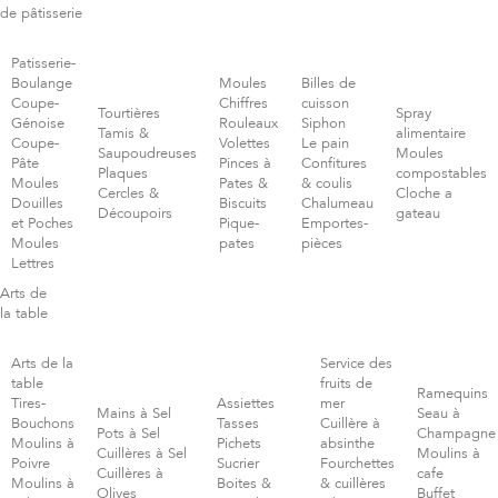
de pâtisserie
Patisserie-
Boulange
Moules
Billes de
Coupe-
Chiffres
cuisson
Tourtières
Spray
Génoise
Rouleaux
Siphon
Tamis &
alimentaire
Coupe-
Volettes
Le pain
Saupoudreuses
Moules
Pâte
Pinces à
Confitures
Plaques
compostables
Moules
Pates &
& coulis
Cercles &
Cloche a
Douilles
Biscuits
Chalumeau
Découpoirs
gateau
et Poches
Pique-
Emportes-
Moules
pates
pièces
Lettres
Arts de
la table
Arts de la
Service des
table
fruits de
Ramequins
Tires-
Assiettes
mer
Mains à Sel
Seau à
Bouchons
Tasses
Cuillère à
Pots à Sel
Champagne
Moulins à
Pichets
absinthe
Cuillères à Sel
Moulins à
Poivre
Sucrier
Fourchettes
Cuillères à
cafe
Moulins à
Boites &
& cuillères
Olives
Buffet