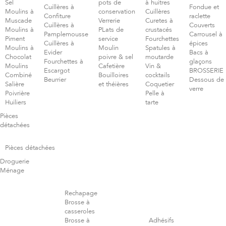
Sel
pots de
à huitres
Cuillères à
Fondue et
Moulins à
conservation
Cuillères
Confiture
raclette
Muscade
Verrerie
Curetes à
Cuillères à
Couverts
Moulins à
PLats de
crustacés
Pamplemousse
Carrousel à
Piment
service
Fourchettes
Cuillères à
épices
Moulins à
Moulin
Spatules à
Evider
Bacs à
Chocolat
poivre & sel
moutarde
Fourchettes à
glaçons
Moulins
Cafetière
Vin &
Escargot
BROSSERIE
Combiné
Bouilloires
cocktails
Beurrier
Dessous de
Salière
et théières
Coquetier
verre
Poivrière
Pelle à
Huiliers
tarte
Pièces
détachées
Pièces détachées
Droguerie
Ménage
Rechapage
Brosse à
casseroles
Brosse à
Adhésifs