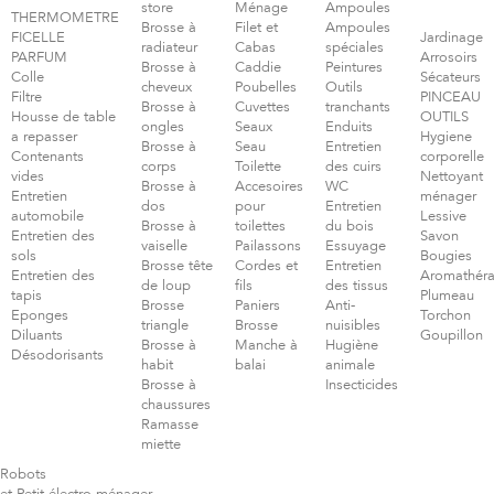
store
Ménage
Ampoules
THERMOMETRE
Brosse à
Filet et
Ampoules
FICELLE
Jardinage
radiateur
Cabas
spéciales
PARFUM
Arrosoirs
Brosse à
Caddie
Peintures
Colle
Sécateurs
cheveux
Poubelles
Outils
Filtre
PINCEAU
Brosse à
Cuvettes
tranchants
Housse de table
OUTILS
ongles
Seaux
Enduits
a repasser
Hygiene
Brosse à
Seau
Entretien
Contenants
corporelle
corps
Toilette
des cuirs
vides
Nettoyant
Brosse à
Accesoires
WC
Entretien
ménager
dos
pour
Entretien
automobile
Lessive
Brosse à
toilettes
du bois
Entretien des
Savon
vaiselle
Pailassons
Essuyage
sols
Bougies
Brosse tête
Cordes et
Entretien
Entretien des
Aromathéra
de loup
fils
des tissus
tapis
Plumeau
Brosse
Paniers
Anti-
Eponges
Torchon
triangle
Brosse
nuisibles
Diluants
Goupillon
Brosse à
Manche à
Hugiène
Désodorisants
habit
balai
animale
Brosse à
Insecticides
chaussures
Ramasse
miette
Robots