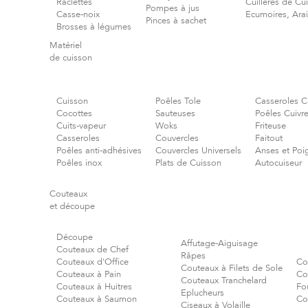
Raclettes
Cuillères de Cu
Pompes à jus
Casse-noix
Ecumoires, Ara
Pinces à sachet
Brosses à légumes
Matériel
de cuisson
Cuisson
Poêles Tole
Casseroles C
Cocottes
Sauteuses
Poêles Cuivr
Cuits-vapeur
Woks
Friteuse
Casseroles
Couvercles
Faitout
Poêles anti-adhésives
Couvercles Universels
Anses et Poi
Poêles inox
Plats de Cuisson
Autocuiseur
Couteaux
et découpe
Découpe
Affutage-Aiguisage
Couteaux de Chef
Râpes
Couteaux d'Office
Co
Couteaux à Filets de Sole
Couteaux à Pain
Co
Couteaux Tranchelard
Couteaux à Huitres
Fo
Eplucheurs
Couteaux à Saumon
Co
Ciseaux à Volaille