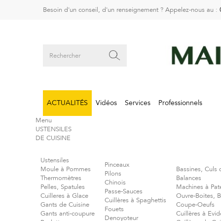
Besoin d'un conseil, d'un renseignement ? Appelez-nous au :
ACTUALITÉS
Vidéos
Services
Professionnels
Menu
USTENSILES
DE CUISINE
Ustensiles
Pinceaux
Moule à Pommes
Bassines, Culs 
Pilons
Thermomètres
Balances
Chinois
Pelles, Spatules
Machines à Pat
Passe-Sauces
Cuilleres à Glace
Ouvre-Boites, 
Cuillères à Spaghettis
Gants de Cuisine
Coupe-Oeufs
Fouets
Gants anti-coupure
Cuillères à Evid
Denoyoteur