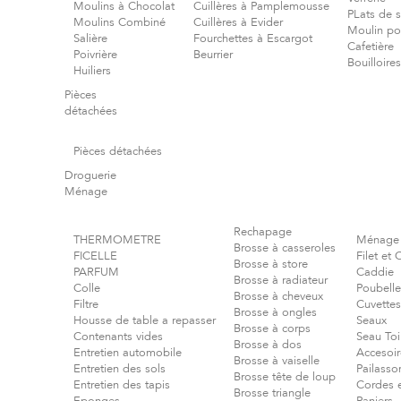
Moulins à Chocolat
Cuillères à Pamplemousse
PLats de s
Moulins Combiné
Cuillères à Evider
Moulin poi
Salière
Fourchettes à Escargot
Cafetière
Poivrière
Beurrier
Bouilloires
Huiliers
Pièces
détachées
Pièces détachées
Droguerie
Ménage
Rechapage
THERMOMETRE
Ménage
Brosse à casseroles
FICELLE
Filet et
Brosse à store
PARFUM
Caddie
Brosse à radiateur
Colle
Poubelle
Brosse à cheveux
Filtre
Cuvettes
Brosse à ongles
Housse de table a repasser
Seaux
Brosse à corps
Contenants vides
Seau Toi
Brosse à dos
Entretien automobile
Accesoir
Brosse à vaiselle
Entretien des sols
Pailasso
Brosse tête de loup
Entretien des tapis
Cordes et
Brosse triangle