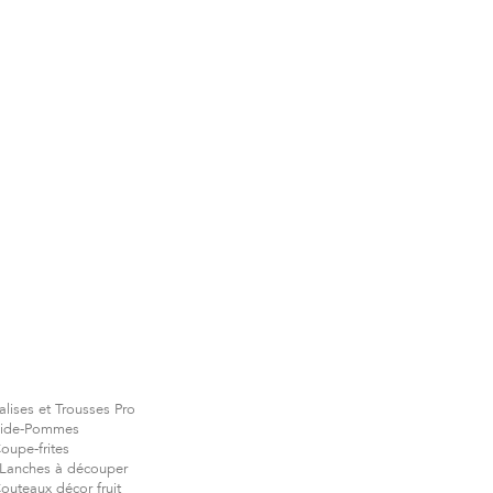
alises et Trousses Pro
ide-Pommes
oupe-frites
Lanches à découper
outeaux décor fruit