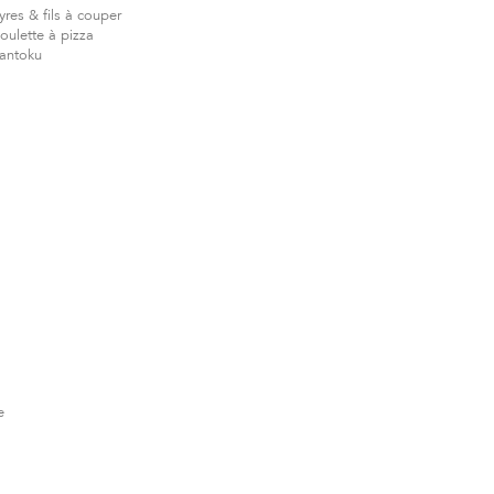
yres & fils à couper
oulette à pizza
antoku
e