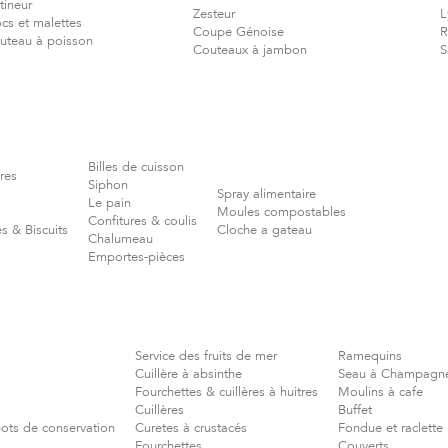
tineur
Zesteur
L
ocs et malettes
Coupe Génoise
R
uteau à poisson
Couteaux à jambon
S
Billes de cuisson
res
Siphon
Spray alimentaire
Le pain
Moules compostables
Confitures & coulis
s & Biscuits
Cloche a gateau
Chalumeau
Emportes-pièces
Service des fruits de mer
Ramequins
Cuillère à absinthe
Seau à Champagn
Fourchettes & cuillères à huitres
Moulins à cafe
Cuillères
Buffet
pots de conservation
Curetes à crustacés
Fondue et raclette
Fourchettes
Couverts