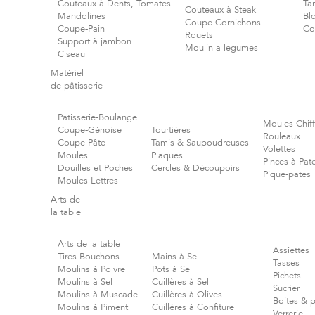
Couteaux à Dents, Tomates
Tar
Couteaux à Steak
Mandolines
Bl
Coupe-Cornichons
Coupe-Pain
Co
Rouets
Support à jambon
Moulin a legumes
Ciseau
Matériel
de pâtisserie
Patisserie-Boulange
Moules Chiff
Coupe-Génoise
Tourtières
Rouleaux
Coupe-Pâte
Tamis & Saupoudreuses
Volettes
Moules
Plaques
Pinces à Pate
Douilles et Poches
Cercles & Découpoirs
Pique-pates
Moules Lettres
Arts de
la table
Arts de la table
Assiettes
Tires-Bouchons
Mains à Sel
Tasses
Moulins à Poivre
Pots à Sel
Pichets
Moulins à Sel
Cuillères à Sel
Sucrier
Moulins à Muscade
Cuillères à Olives
Boites & 
Moulins à Piment
Cuillères à Confiture
Verrerie