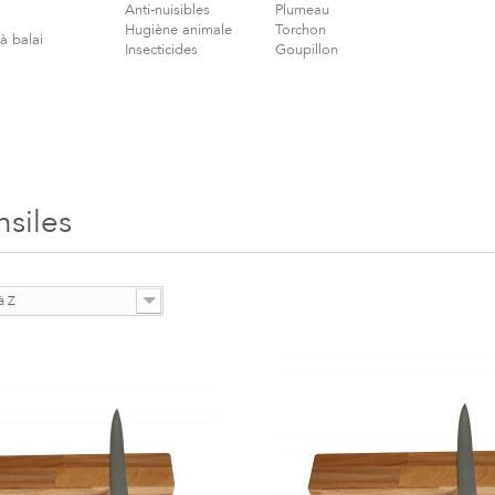
Anti-nuisibles
Plumeau
Hugiène animale
Torchon
à balai
Insecticides
Goupillon
nsiles
à Z