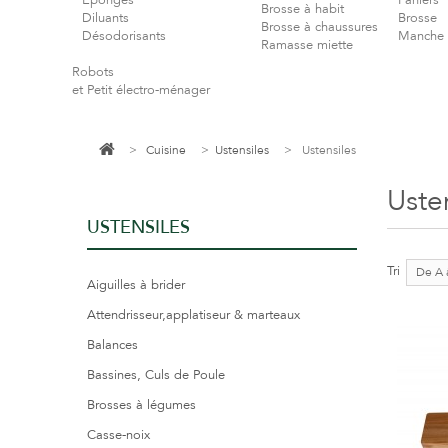
Eponges
Paniers
Brosse à habit
Diluants
Brosse
Brosse à chaussures
Désodorisants
Manche 
Ramasse miette
Robots
et Petit électro-ménager
>
Cuisine
>
Ustensiles
>
Ustensiles
Uste
USTENSILES
Tri
De A 
Aiguilles à brider
Attendrisseur,applatiseur & marteaux
Balances
Bassines, Culs de Poule
Brosses à légumes
Casse-noix