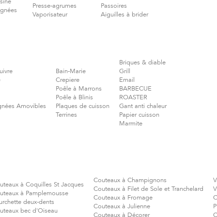
isine
Presse-agrumes
Passoires
ignées
Vaporisateur
Aiguilles à brider
Briques & diable
uivre
Bain-Marie
Grill
e
Crepiere
Email
Poêle à Marrons
BARBECUE
Poêle à Blinis
ROASTER
gnées Amovibles
Plaques de cuisson
Gant anti chaleur
Terrines
Papier cuisson
Marmite
Couteaux à Champignons
V
uteaux à Coquilles St Jacques
Couteaux à Filet de Sole et Tranchelard
V
uteaux à Pamplemousse
Couteaux à Fromage
C
urchette deux-dents
Couteaux à Julienne
P
uteaux bec d'Oiseau
Couteaux à Décorer
C