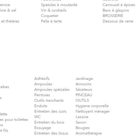
ervice
Spatules à moutarde
Carrousel à épices
vre & sel
Vin & cocktails
Bacs à glaçons
Coquetier
BROSSERIE
 et théières
Pelle à tarte
Dessous de verre
Adhésifs
Jardinage
Ampoules
Arrosoirs
 Cabas
Ampoules spéciales
Sécateurs
Peintures
PINCEAU
s
Outils tranchants
OUTILS
Enduits
Hygiene corporelle
Entretien des cuirs
Nettoyant ménager
lette
WC
Lessive
es pour toilettes
Entretien du bois
Savon
ns
Essuyage
Bougies
 fils
Entretien des tissus
Aromathérapie