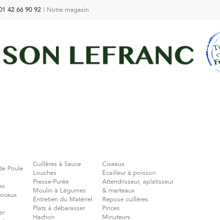
01 42 66 90 92
|
Notre magasin
Cuillères à Sauce
Ciseaux
de Poule
Louches
Ecailleur à poisson
Presse-Purée
Attendrisseur, aplatisseur
es
Moulin à Légumes
& marteaux
Bocaux
Entretien du Matériel
Repose cuillères
Plats à débarasser
Pinces
er
Hachoir
Minuteurs